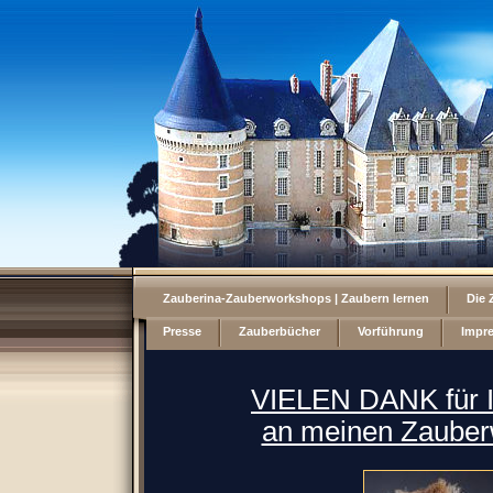
Zauberina-Zauberworkshops | Zaubern lernen
Die 
Presse
Zauberbücher
Vorführung
Impr
VIELEN DANK für I
an meinen Zauber