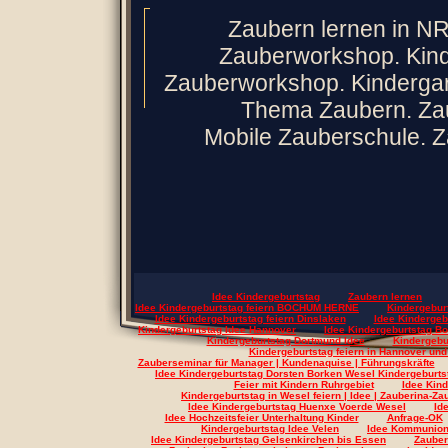
Zaubern lernen in N
Zauberworkshop. Kind
Zauberworkshop. Kindergar
Thema Zaubern. Zau
Mobile Zauberschule. Z
Idee Kindergeburtstag
Zaubern lernen
Idee Kindergeburtstag feiern BOCHUM HERNE
Kindergeburt
Idee Kindergeburtstag feiern Dinslaken
Idee Kindergeb
Kindergeburtstag Idee Hannover
Idee Kindergeburtstag B
Kindergeburtstag Dortmund Idee
Kindergebu
Kindergeburtstag feiern in Hannover u
Zauberseminar für Manager | Kundenaquise | Führungskräfte
Idee Kindergeburtstag Dorsten Borken Wesel Kindergeburts
Feier mit Kindern Ruhrgebiet
Idee Kin
Kindergeburtstag in Wesel feiern | Idee | Zauberina-
Idee Kindergeburtstag Huenxe Voerde Wesel
Id
Idee Hochzeitsfeier Unterhaltung Kinder
Anfrage-OK
Kindergeburtstag Idee Velen
Idee Kommunion
Idee Kindergeburtstag Gelsenkirchen bis Essen
Zauber