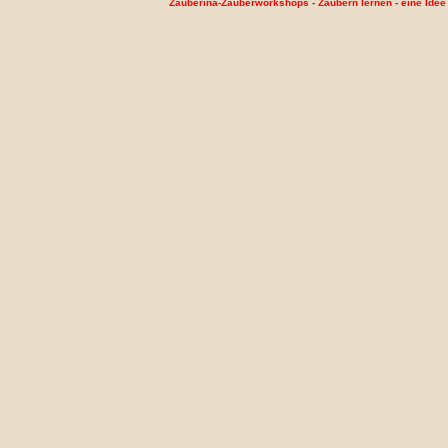
Zauberina-Zauberworkshops - Zaubern lernen - eine Idee f