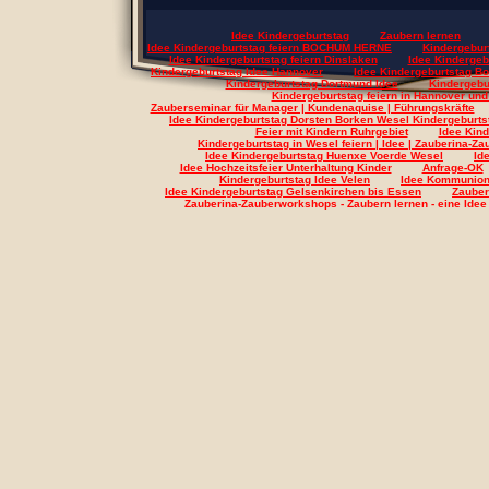
Idee Kindergeburtstag
Zaubern lernen
Idee Kindergeburtstag feiern BOCHUM HERNE
Kindergeburt
Idee Kindergeburtstag feiern Dinslaken
Idee Kindergeb
Kindergeburtstag Idee Hannover
Idee Kindergeburtstag B
Kindergeburtstag Dortmund Idee
Kindergebu
Kindergeburtstag feiern in Hannover u
Zauberseminar für Manager | Kundenaquise | Führungskräfte
Idee Kindergeburtstag Dorsten Borken Wesel Kindergeburts
Feier mit Kindern Ruhrgebiet
Idee Kin
Kindergeburtstag in Wesel feiern | Idee | Zauberina-
Idee Kindergeburtstag Huenxe Voerde Wesel
Id
Idee Hochzeitsfeier Unterhaltung Kinder
Anfrage-OK
Kindergeburtstag Idee Velen
Idee Kommunion
Idee Kindergeburtstag Gelsenkirchen bis Essen
Zauber
Zauberina-Zauberworkshops - Zaubern lernen - eine Idee f