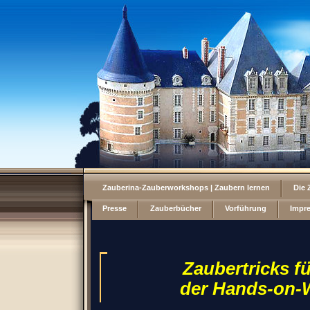
Zauberina-Zauberworkshops | Zaubern lernen
Die 
Presse
Zauberbücher
Vorführung
Impr
Zaubertricks f
der Hands-on-